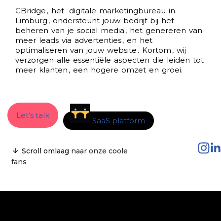
CBridge
,
het
digitale
marketingbureau
in
Limburg
,
ondersteunt
jouw
bedrijf
bij
het
beheren
van
je
social
media
,
het
genereren
van
meer
leads
via
advertenties
,
en
het
optimaliseren
van
jouw
website
.
Kortom
,
wij
verzorgen
alle
essentiële
aspecten
die
leiden
tot
meer
klanten
,
een
hogere
omzet
en
groei.
Let’s talk
SaaS platform
Scroll omlaag
naar onze coole
fans