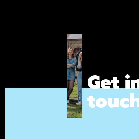
Get i
touc
661