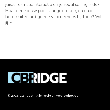
juiste formats, interactie en je social selling index.
Maar een nieuw jaar is aangebroken, en daar
horen uiteraard goede voornemens bij, toch? Wil
jij in…
© 2026 CBridge – Alle rechten voorbehouden