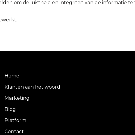
en om de juistheid en integriteit van de informatie t
ewerkt.
Home
Klanten aan het woord
Marketing
Blog
Platform
Contact