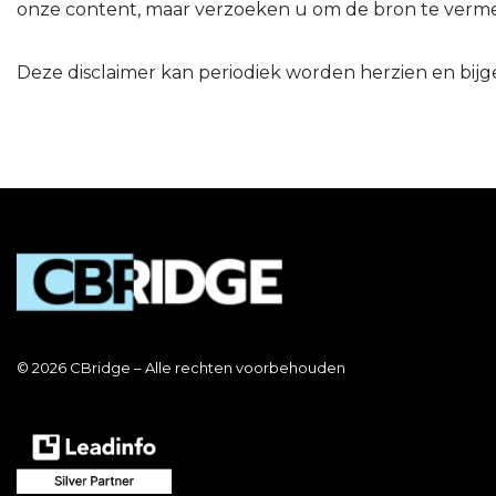
onze content, maar verzoeken u om de bron te vermeld
Deze disclaimer kan periodiek worden herzien en bijg
© 2026 CBridge – Alle rechten voorbehouden